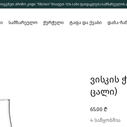
ოიყენეთ პრომო კოდი "Kitchen" მიიღეთ 12% იანი ფასდაკლება სამზარეულოს 
დეკანტერი
რი
ჭიქები
სამზარეულო
ჭურჭელი
ტაფა და ქვაბი
დანა-ჩა
სხვა ჭურჭელი
ერთჯერადი
მომზადება
დეკანტერი
ჭურჭელი
სერვირება
ჭიქები
შენახვა
სხვა ჭურჭელი
ვისკის ჭ
ერთჯერადი
ჭურჭელი
ცალი)
ელი
ი და
65.00
₾
4 საწყობშია
ბი