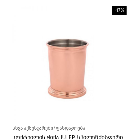
-17%
სხვა აქსესუარები
ფასდაკლება
კოქტეილის ჭიქა JULEP, სპილენძისფერი