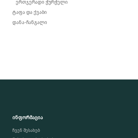
ერთჯერადი ჭურჭელი
ტაფა და ქვაბი
დანა-ჩანგალი
ინფორმაცია
ჩვენ შესახებ