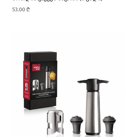
53.00
₾