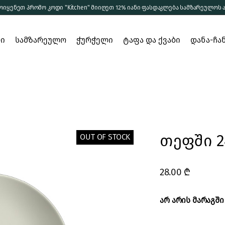
ოიყენეთ პრომო კოდი "Kitchen" მიიღეთ 12% იანი ფასდაკლება სამზარეულოს 
დეკანტერი
რი
ჭიქები
სამზარეულო
ჭურჭელი
ტაფა და ქვაბი
დანა-ჩა
სხვა ჭურჭელი
ერთჯერადი
მომზადება
დეკანტერი
ჭურჭელი
სერვირება
ჭიქები
შენახვა
სხვა ჭურჭელი
თეფში 2
OUT OF STOCK
ერთჯერადი
ჭურჭელი
ელი
28.00
₾
ი და
არ არის მარაგში
ბი