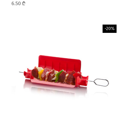
6.50
₾
-20%