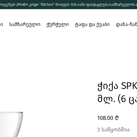
ოიყენეთ პრომო კოდი "Kitchen" მიიღეთ 12% იანი ფასდაკლება სამზარეულოს 
დეკანტერი
რი
ჭიქები
სამზარეულო
ჭურჭელი
ტაფა და ქვაბი
დანა-ჩა
სხვა ჭურჭელი
ერთჯერადი
მომზადება
დეკანტერი
ჭურჭელი
სერვირება
ჭიქები
შენახვა
სხვა ჭურჭელი
ჭიქა SPK
ერთჯერადი
ჭურჭელი
მლ. (6 
ელი
ი და
108.00
₾
3 საწყობშია
ბი