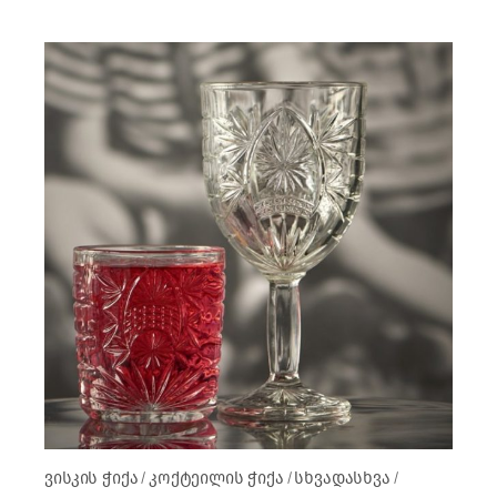
ვისკის ჭიქა
კოქტეილის ჭიქა
სხვადასხვა