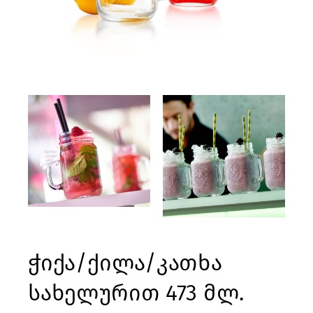
ჭიქა/ქილა/კათხა
სახელურით 473 მლ.