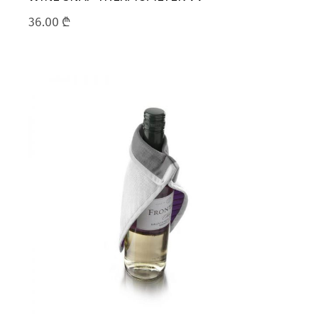
36.00
₾