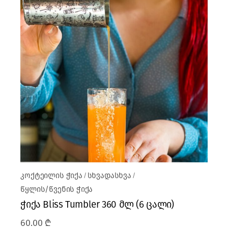
კოქტეილის ჭიქა
სხვადასხვა
წყლის/წვენის ჭიქა
ჭიქა Bliss Tumbler 360 მლ (6 ცალი)
60.00
₾