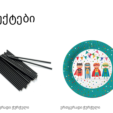
უქტები
ერადი ჭურჭელი
ერთჯერადი ჭურჭელი