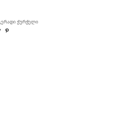
ჯერადი ჭურჭელი