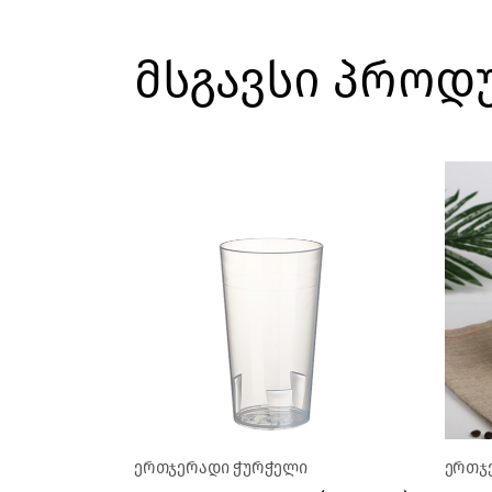
მსგავსი პროდ
ერთჯერადი ჭურჭელი
ერთჯ