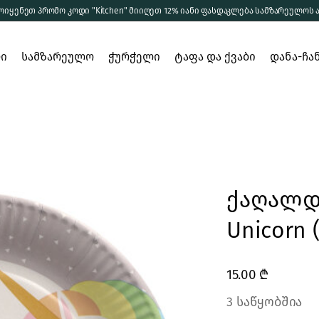
ოიყენეთ პრომო კოდი "Kitchen" მიიღეთ 12% იანი ფასდაკლება სამზარეულოს 
ება
დეკანტერი
რი
ება
სამზარეულო
ჭიქები
ჭურჭელი
ტაფა და ქვაბი
დანა-ჩა
ა
სხვა ჭურჭელი
ერთჯერადი
მომზადება
დეკანტერი
ჭურჭელი
სერვირება
ჭიქები
შენახვა
სხვა ჭურჭელი
ქაღალდი
ერთჯერადი
ჭურჭელი
Unicorn 
ელი
ი და
15.00
₾
3 საწყობშია
ბი