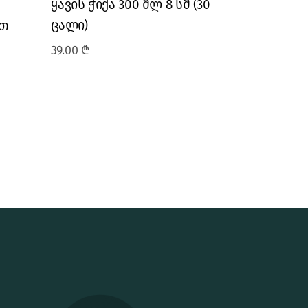
ყავის ჭიქა 300 მლ 8 სმ (30
ცალი)
ით
39.00
₾