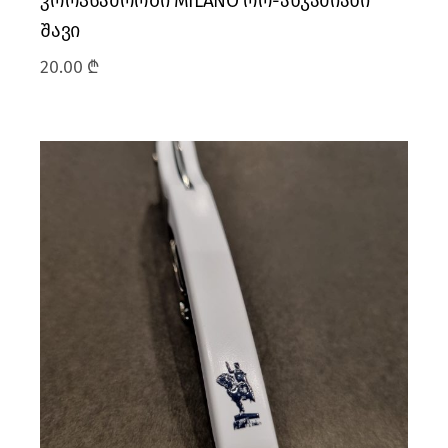
კორპსაძრობი MILANO ორ-ანჯამიანი
შავი
20.00
₾