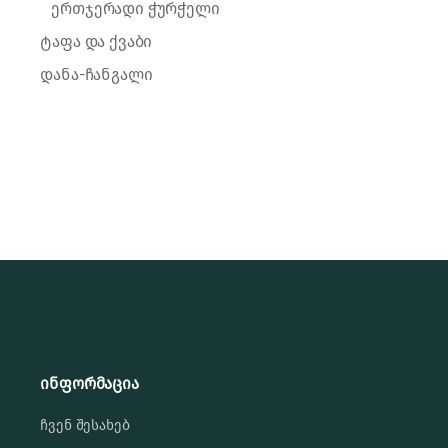
ერთჯერადი ჭურჭელი
ტაფა და ქვაბი
დანა-ჩანგალი
ინფორმაცია
ჩვენ შესახებ