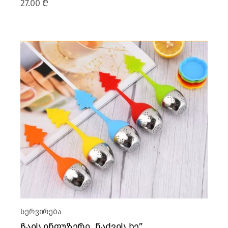
27.00
₾
სერვირება
ჩაის ინფუზერი ,,ნაძვის ხე”