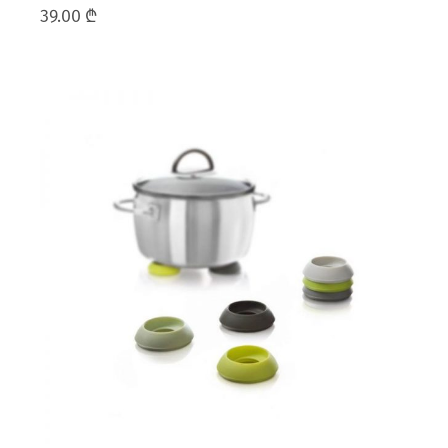
39.00
₾